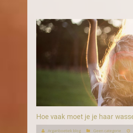
Hoe vaak moet je je haar wass
Arganboetiek blog
Geen categorie