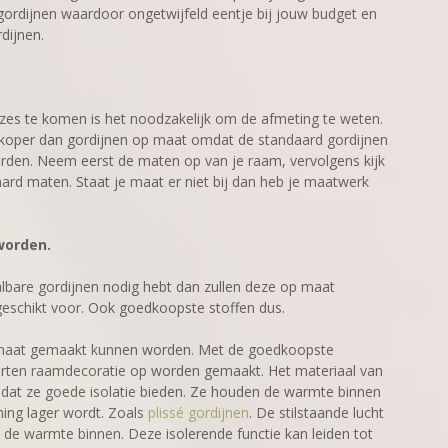
 gordijnen waardoor ongetwijfeld eentje bij jouw budget en
dijnen.
uzes te komen is het noodzakelijk om de afmeting te weten.
koper dan gordijnen op maat omdat de standaard gordijnen
den. Neem eerst de maten op van je raam, vervolgens kijk
rd maten. Staat je maat er niet bij dan heb je maatwerk
worden.
aalbare gordijnen nodig hebt dan zullen deze op maat
geschikt voor. Ook goedkoopste stoffen dus.
m maat gemaakt kunnen worden. Met de goedkoopste
rten raamdecoratie op worden gemaakt. Het materiaal van
t dat ze goede isolatie bieden. Ze houden de warmte binnen
ing lager wordt. Zoals
plissé gordijnen
. De stilstaande lucht
t de warmte binnen. Deze isolerende functie kan leiden tot