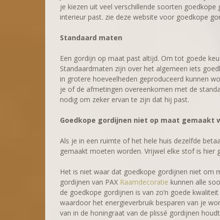
je kiezen uit veel verschillende soorten goedkope
interieur past. zie deze website voor goedkope gor
Standaard maten
Een gordijn op maat past altijd. Om tot goede ke
Standaardmaten zijn over het algemeen iets goed
in grotere hoeveelheden geproduceerd kunnen wor
je of de afmetingen overeenkomen met de standaa
nodig om zeker ervan te zijn dat hij past.
Goedkope gordijnen niet op maat gemaakt 
Als je in een ruimte of het hele huis dezelfde bet
gemaakt moeten worden. Vrijwel elke stof is hier 
Het is niet waar dat goedkope gordijnen niet o
gordijnen van PAX
Raamdecoratie
kunnen alle soo
de goedkope gordijnen is van zo’n goede kwalitei
waardoor het energieverbruik besparen van je won
van in de honingraat van de plissé gordijnen houd