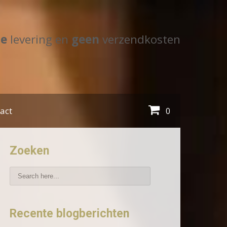
le
levering en
geen
verzendkosten
act
0
Zoeken
Recente blogberichten