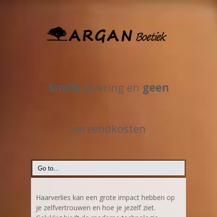
Snelle
levering en
geen
verzendkosten
Haarverlies kan een grote impact hebben op
je zelfvertrouwen en hoe je jezelf ziet.