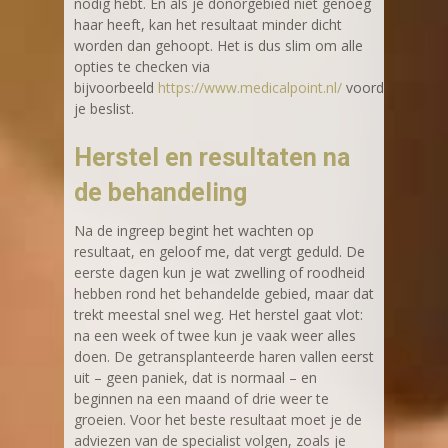
nodig hebt. En als je donorgebied niet genoeg
haar heeft, kan het resultaat minder dicht
worden dan gehoopt. Het is dus slim om alle
opties te checken via
bijvoorbeeld
https://www.medicalpoint.nl/
voordat
je beslist.
Herstel en resultaten na
de behandeling
Na de ingreep begint het wachten op
resultaat, en geloof me, dat vergt geduld. De
eerste dagen kun je wat zwelling of roodheid
hebben rond het behandelde gebied, maar dat
trekt meestal snel weg. Het herstel gaat vlot:
na een week of twee kun je vaak weer alles
doen. De getransplanteerde haren vallen eerst
uit – geen paniek, dat is normaal – en
beginnen na een maand of drie weer te
groeien. Voor het beste resultaat moet je de
adviezen van de specialist volgen, zoals je