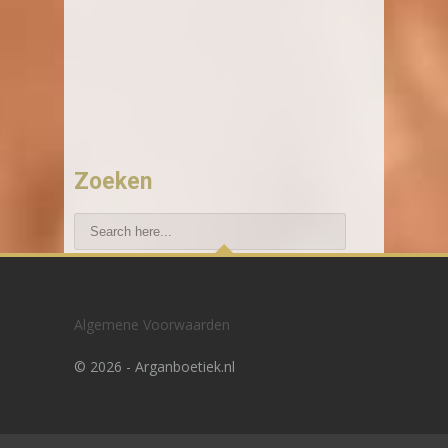
Zoeken
Recente blogberichten
Algemene Voorwaarden
Hoe vind ik de beste haarimplantatie in
©
2026 - Arganboetiek.nl
NL?
Hoe werkt fue haartransplantatie echt?