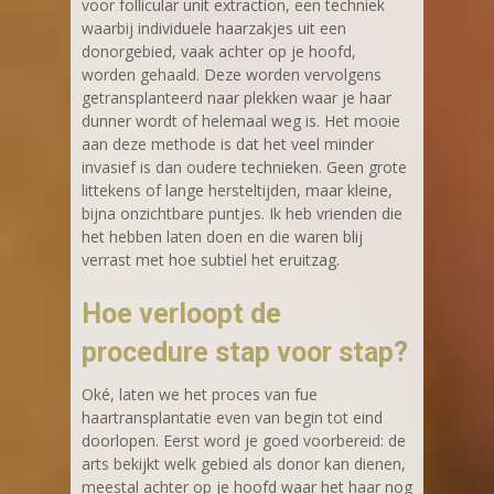
voor follicular unit extraction, een techniek
waarbij individuele haarzakjes uit een
donorgebied, vaak achter op je hoofd,
worden gehaald. Deze worden vervolgens
getransplanteerd naar plekken waar je haar
dunner wordt of helemaal weg is. Het mooie
aan deze methode is dat het veel minder
invasief is dan oudere technieken. Geen grote
littekens of lange hersteltijden, maar kleine,
bijna onzichtbare puntjes. Ik heb vrienden die
het hebben laten doen en die waren blij
verrast met hoe subtiel het eruitzag.
Hoe verloopt de
procedure stap voor stap?
Oké, laten we het proces van fue
haartransplantatie even van begin tot eind
doorlopen. Eerst word je goed voorbereid: de
arts bekijkt welk gebied als donor kan dienen,
meestal achter op je hoofd waar het haar nog