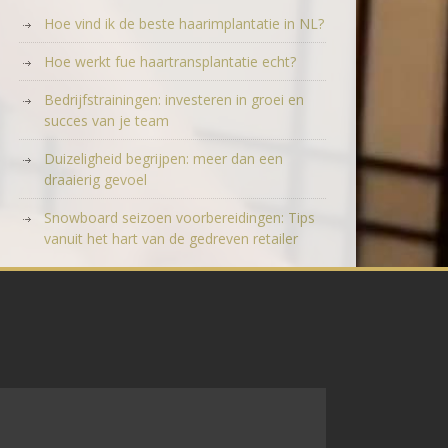
Hoe vind ik de beste haarimplantatie in NL?
Hoe werkt fue haartransplantatie echt?
Bedrijfstrainingen: investeren in groei en
succes van je team
Duizeligheid begrijpen: meer dan een
draaierig gevoel
Snowboard seizoen voorbereidingen: Tips
vanuit het hart van de gedreven retailer