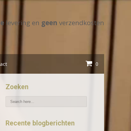
le
levering en
geen
verzendkosten
act
0
Zoeken
Recente blogberichten