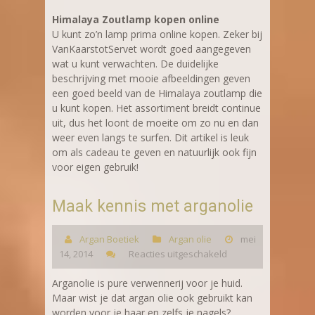
Himalaya Zoutlamp kopen online
U kunt zo’n lamp prima online kopen. Zeker bij
VanKaarstotServet wordt goed aangegeven
wat u kunt verwachten. De duidelijke
beschrijving met mooie afbeeldingen geven
een goed beeld van de Himalaya zoutlamp die
u kunt kopen. Het assortiment breidt continue
uit, dus het loont de moeite om zo nu en dan
weer even langs te surfen. Dit artikel is leuk
om als cadeau te geven en natuurlijk ook fijn
voor eigen gebruik!
Maak kennis met arganolie
Argan Boetiek
Argan olie
mei
14, 2014
Reacties uitgeschakeld
Arganolie is pure verwennerij voor je huid.
Maar wist je dat argan olie ook gebruikt kan
worden voor je haar en zelfs je nagels?