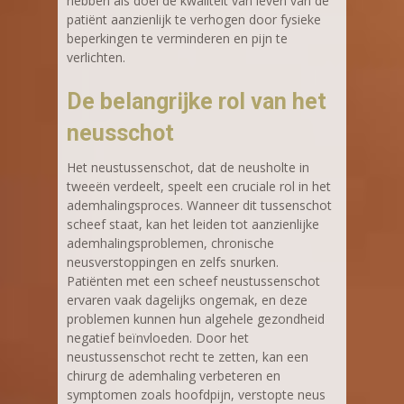
hebben als doel de kwaliteit van leven van de
patiënt aanzienlijk te verhogen door fysieke
beperkingen te verminderen en pijn te
verlichten.
De belangrijke rol van het
neusschot
Het neustussenschot, dat de neusholte in
tweeën verdeelt, speelt een cruciale rol in het
ademhalingsproces. Wanneer dit tussenschot
scheef staat, kan het leiden tot aanzienlijke
ademhalingsproblemen, chronische
neusverstoppingen en zelfs snurken.
Patiënten met een scheef neustussenschot
ervaren vaak dagelijks ongemak, en deze
problemen kunnen hun algehele gezondheid
negatief beïnvloeden. Door het
neustussenschot recht te zetten, kan een
chirurg de ademhaling verbeteren en
symptomen zoals hoofdpijn, verstopte neus