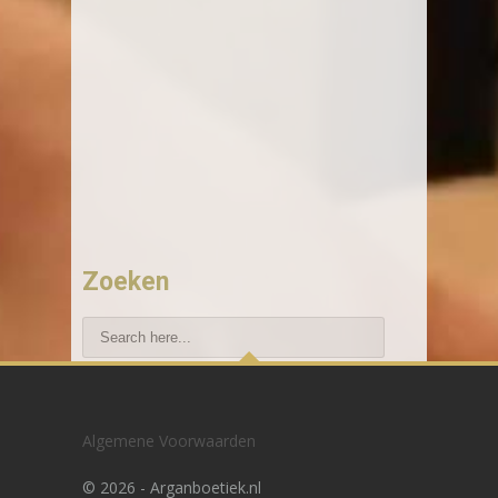
Zoeken
Recente blogberichten
Algemene Voorwaarden
Hoe vind ik de beste haarimplantatie in
©
2026 - Arganboetiek.nl