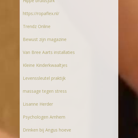
Hippe bruidsjurk
https://ropaflex.nl/
Trendz Online
Bewust zijn magazine
Van Bree Aarts installaties
Kleine Kinderkwaaltjes
Levenssleutel praktijk
massage tegen stress
Lisanne Herder
Psychologen Arnhem
Drinken bij Angus hoeve