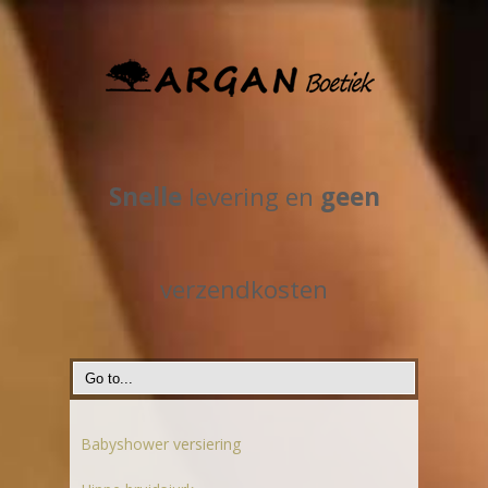
Snelle
levering en
geen
verzendkosten
Babyshower versiering