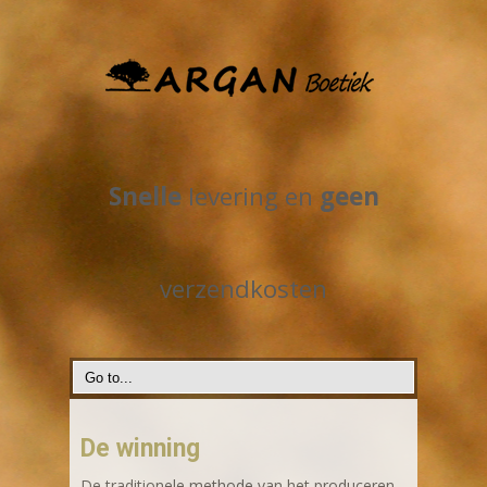
Snelle
levering en
geen
verzendkosten
De winning
De traditionele methode van het produceren