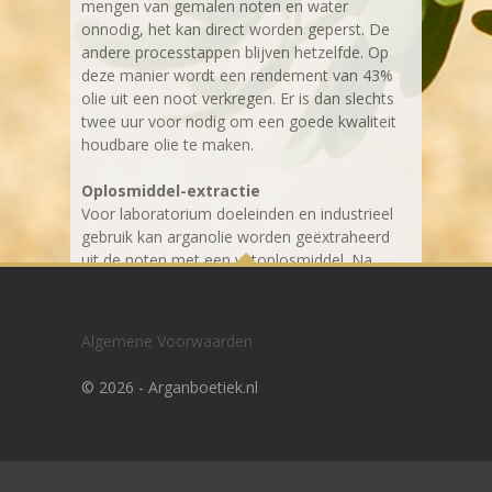
mengen van gemalen noten en water
onnodig, het kan direct worden geperst. De
andere processtappen blijven hetzelfde. Op
deze manier wordt een rendement van 43%
olie uit een noot verkregen. Er is dan slechts
twee uur voor nodig om een goede kwaliteit
houdbare olie te maken.
Oplosmiddel-extractie
Voor laboratorium doeleinden en industrieel
gebruik kan arganolie worden geëxtraheerd
uit de noten met een vetoplosmiddel. Na
verdamping van het oplosmiddel in één of
twee cyclussen kan een olierendement van 50
tot 55% worden behaald. Maar, in vergelijking
Algemene Voorwaarden
met de traditionele methode heeft de
gewonnen olie via deze methode slechtere
©
2026 - Arganboetiek.nl
smaakeigenschappen. Deze vorm van
extractie wordt dan ook alleen gebruikt voor
cosmeticatoepassingen.