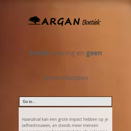
Snelle
levering en
geen
verzendkosten
Haaruitval kan een grote impact hebben op je
zelfvertrouwen, en steeds meer mensen