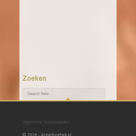
Zoeken
Recente blogberichten
Algemene Voorwaarden
Hoe vind ik de beste haarimplantatie in
©
2026 - Arganboetiek.nl