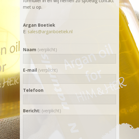
formulier in en wij nemen zo spoedig contact
met u op.
Argan Boetiek
E:
sales@arganboetiek.nl
Naam
(verplicht)
E-mail
(verplicht)
Telefoon
Bericht:
(verplicht)