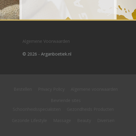
Algemene Voorwaarden
Verzenden
©
2026 - Arganboetiek.nl
Bestellen
Privacy Policy
Algemene voorwaarden
Bevriende sites
Schoonheidsspecialisten
Gezondheids Producten
Gezonde Lifestyle
Massage
Beauty
Diversen