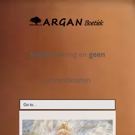
Snelle
levering en
geen
verzendkosten