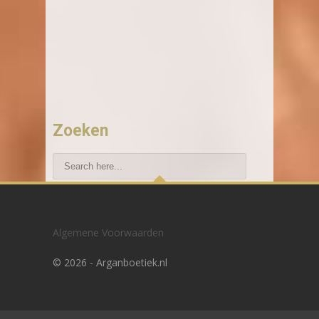
Zoeken
Recente blogberichten
Algemene Voorwaarden
Hoe vind ik de beste haarimplantatie in
©
2026 - Arganboetiek.nl
NL?
Hoe werkt fue haartransplantatie echt?