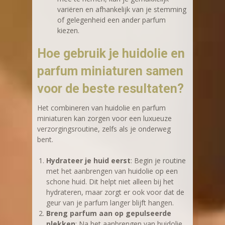
variëren en afhankelijk van je stemming
of gelegenheid een ander parfum
kiezen.
Hoe gebruik je huidolie en
parfum miniaturen samen
voor de beste resultaten?
Het combineren van huidolie en parfum
miniaturen kan zorgen voor een luxueuze
verzorgingsroutine, zelfs als je onderweg
bent.
Hydrateer je huid eerst
: Begin je routine
met het aanbrengen van huidolie op een
schone huid. Dit helpt niet alleen bij het
hydrateren, maar zorgt er ook voor dat de
geur van je parfum langer blijft hangen.
Breng parfum aan op gepulseerde
plekken
: Na het aanbrengen van huidolie,