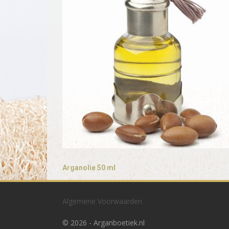
Arganolie 50 ml
€
17.95
Algemene Voorwaarden
In winkelmand
©
2026 - Arganboetiek.nl