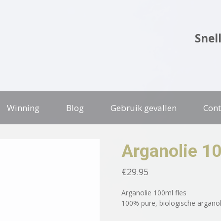
Snel
Winning
Blog
Gebruik gevallen
Cont
Arganolie 1
€
29.95
Arganolie 100ml fles
100% pure, biologische arganol