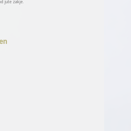
d jute zakje.
ten