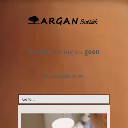
Snelle
levering en
geen
verzendkosten